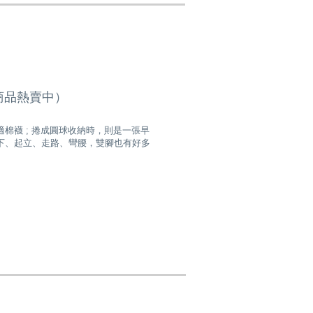
全系列商品熱賣中）
舒適棉襪 ; 捲成圓球收納時，則是一張早
此坐下、起立、走路、彎腰，雙腳也有好多