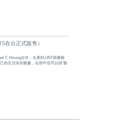
5/3/15在台正式販售）
 C Hsiung合作，生產BLUNT插畫藝
自己的生活添加樂趣，在雨中也可以很“藝