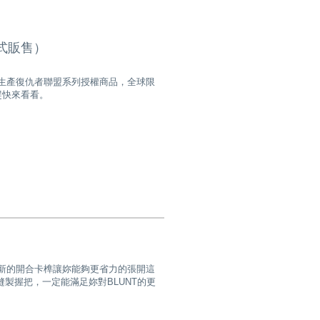
台正式販售）
作，生產復仇者聯盟系列授權商品，全球限
趕快來看看。
，全新的開合卡榫讓妳能夠更省力的張開這
縫製握把，一定能滿足妳對BLUNT的更