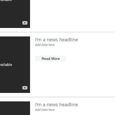
I'm a news headline
Add Date here
Read More
I'm a news headline
Add Date here