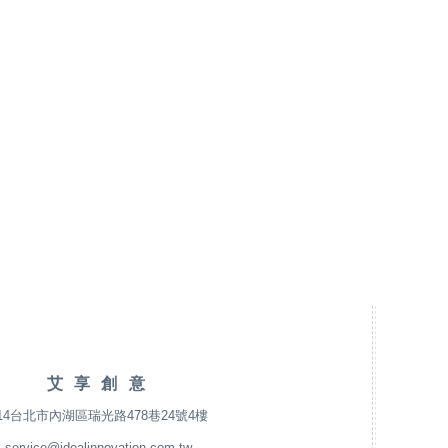
艾享創意
14台北市內湖區瑞光路478巷24號4樓
service@idealinnovation.com.tw